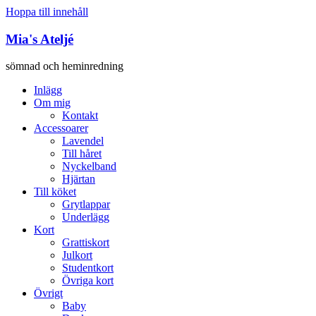
Hoppa till innehåll
Mia's Ateljé
sömnad och heminredning
Inlägg
Om mig
Kontakt
Accessoarer
Lavendel
Till håret
Nyckelband
Hjärtan
Till köket
Grytlappar
Underlägg
Kort
Grattiskort
Julkort
Studentkort
Övriga kort
Övrigt
Baby