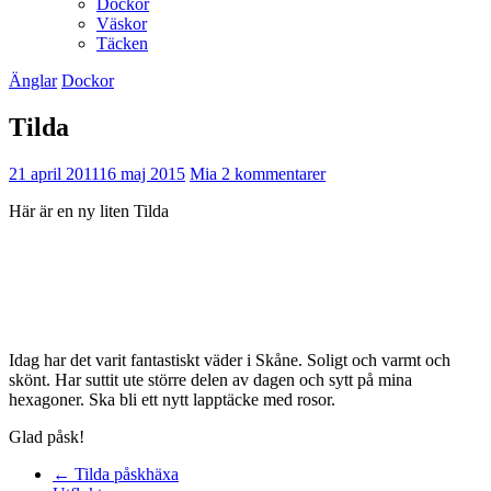
Dockor
Väskor
Täcken
Änglar
Dockor
Tilda
21 april 2011
16 maj 2015
Mia
2 kommentarer
Här är en ny liten Tilda
Idag har det varit fantastiskt väder i Skåne. Soligt och varmt och
skönt. Har suttit ute större delen av dagen och sytt på mina
hexagoner. Ska bli ett nytt lapptäcke med rosor.
Glad påsk!
←
Tilda påskhäxa