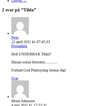
Utflykt
→
2 svar på ”
Tilda
”
Pirjo
22 april 2011 kl. 07:45:33
Permalänk
Helt UNDERBAR Tilda!!
Häxan också förresten……….
Fortsatt God Påsksyning önskas dig!
Svar
Mona Johnsson
4 maj 2011 kl. 17:22:31