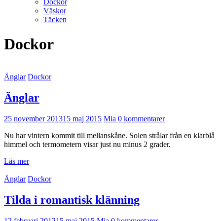
Dockor
Väskor
Täcken
Dockor
Änglar
Dockor
Änglar
25 november 2013
15 maj 2015
Mia
0 kommentarer
Nu har vintern kommit till mellanskåne. Solen strålar från en klarblå
himmel och termometern visar just nu minus 2 grader.
Läs mer
Änglar
Dockor
Tilda i romantisk klänning
12 februari 2012
15 maj 2015
Mia
0 kommentarer