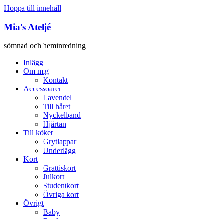
Hoppa till innehåll
Mia's Ateljé
sömnad och heminredning
Inlägg
Om mig
Kontakt
Accessoarer
Lavendel
Till håret
Nyckelband
Hjärtan
Till köket
Grytlappar
Underlägg
Kort
Grattiskort
Julkort
Studentkort
Övriga kort
Övrigt
Baby