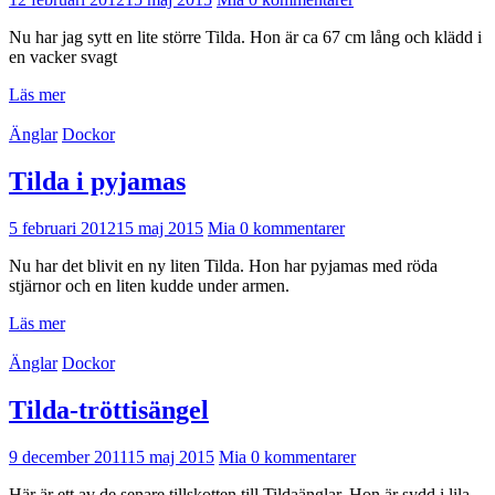
Nu har jag sytt en lite större Tilda. Hon är ca 67 cm lång och klädd i
en vacker svagt
Läs mer
Änglar
Dockor
Tilda i pyjamas
5 februari 2012
15 maj 2015
Mia
0 kommentarer
Nu har det blivit en ny liten Tilda. Hon har pyjamas med röda
stjärnor och en liten kudde under armen.
Läs mer
Änglar
Dockor
Tilda-tröttisängel
9 december 2011
15 maj 2015
Mia
0 kommentarer
Här är ett av de senare tillskotten till Tildaänglar. Hon är sydd i lila