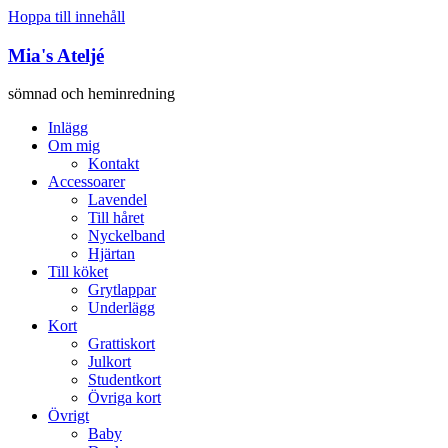
Hoppa till innehåll
Mia's Ateljé
sömnad och heminredning
Inlägg
Om mig
Kontakt
Accessoarer
Lavendel
Till håret
Nyckelband
Hjärtan
Till köket
Grytlappar
Underlägg
Kort
Grattiskort
Julkort
Studentkort
Övriga kort
Övrigt
Baby