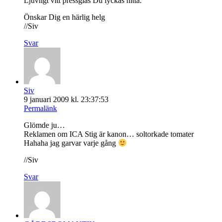
Ljuvligt vitt pressglas Du lyckas hitta.
Önskar Dig en härlig helg
//Siv
Svar
Siv
9 januari 2009 kl. 23:37:53
Permalänk
Glömde ju…
Reklamen om ICA Stig är kanon… soltorkade tomater
Hahaha jag garvar varje gång
//Siv
Svar