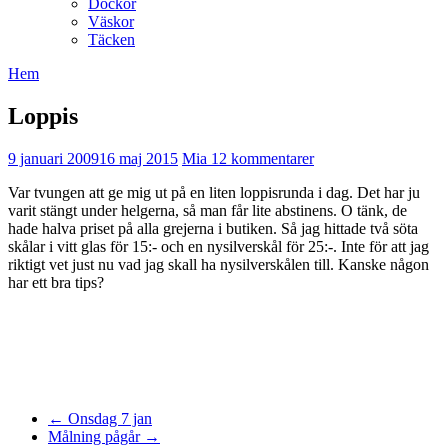
Dockor
Väskor
Täcken
Hem
Loppis
9 januari 2009
16 maj 2015
Mia
12 kommentarer
Var tvungen att ge mig ut på en liten loppisrunda i dag. Det har ju
varit stängt under helgerna, så man får lite abstinens. O tänk, de
hade halva priset på alla grejerna i butiken. Så jag hittade två söta
skålar i vitt glas för 15:- och en nysilverskål för 25:-. Inte för att jag
riktigt vet just nu vad jag skall ha nysilverskålen till. Kanske någon
har ett bra tips?
←
Onsdag 7 jan
Målning pågår
→