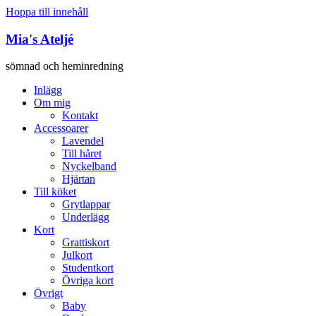
Hoppa till innehåll
Mia's Ateljé
sömnad och heminredning
Inlägg
Om mig
Kontakt
Accessoarer
Lavendel
Till håret
Nyckelband
Hjärtan
Till köket
Grytlappar
Underlägg
Kort
Grattiskort
Julkort
Studentkort
Övriga kort
Övrigt
Baby