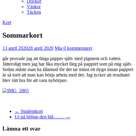
Dockor
Väskor
Täcken
Kort
Sommarkort
13 april 2020
28 april 2020
Mia
0 kommentarer
går provade jag att färga papper själv med pigment och vatten.
Jätteroligt men jag har lika mycket färg på pappret som på mig själv.
Sedan måste man ha tålamod för det tar minst ett dygn innan pappret
är så torrt att man kan börja arbeta med det. Jag tycker att resultatet
blev rätt bra för att vara nybörjare.
←
Studentkort
Ut på böljan den blå…….
→
Lämna ett svar