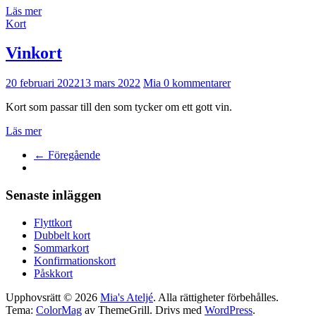
Läs mer
Kort
Vinkort
20 februari 2022
13 mars 2022
Mia
0 kommentarer
Kort som passar till den som tycker om ett gott vin.
Läs mer
← Föregående
Senaste inläggen
Flyttkort
Dubbelt kort
Sommarkort
Konfirmationskort
Påskkort
Upphovsrätt © 2026
Mia's Ateljé
. Alla rättigheter förbehålles.
Tema:
ColorMag
av ThemeGrill. Drivs med
WordPress
.