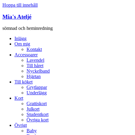
Hoppa till innehåll
Mia's Ateljé
sömnad och heminredning
Inlägg
Om mig
Kontakt
Accessoarer
Lavendel
Till håret
Nyckelband
Hjärtan
Till köket
Grytlappar
Underlägg
Kort
Grattiskort
Julkort
Studentkort
Övriga kort
Övrigt
Baby