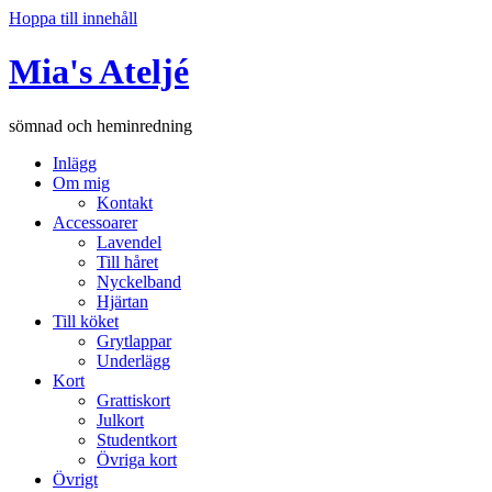
Hoppa till innehåll
Mia's Ateljé
sömnad och heminredning
Inlägg
Om mig
Kontakt
Accessoarer
Lavendel
Till håret
Nyckelband
Hjärtan
Till köket
Grytlappar
Underlägg
Kort
Grattiskort
Julkort
Studentkort
Övriga kort
Övrigt