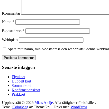
Kommentar
Namn
*
E-postadress
*
Webbplats
Spara mitt namn, min e-postadress och webbplats i denna webbläsa
Senaste inläggen
Flyttkort
Dubbelt kort
Sommarkort
Konfirmationskort
Påskkort
Upphovsrätt © 2026
Mia's Ateljé
. Alla rättigheter förbehålles.
Tema:
ColorMag
av ThemeGrill. Drivs med
WordPress
.