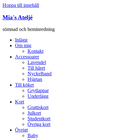
Hoppa till innehåll
Mia's Ateljé
sömnad och heminredning
Inlägg
Om mig
Kontakt
Accessoarer
Lavendel
Till håret
Nyckelband
Hjärtan
Till köket
Grytlappar
Underlägg
Kort
Grattiskort
Julkort
Studentkort
Övriga kort
Övrigt
Baby