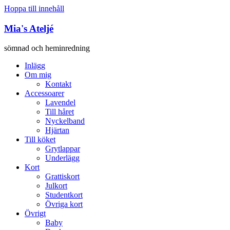
Hoppa till innehåll
Mia's Ateljé
sömnad och heminredning
Inlägg
Om mig
Kontakt
Accessoarer
Lavendel
Till håret
Nyckelband
Hjärtan
Till köket
Grytlappar
Underlägg
Kort
Grattiskort
Julkort
Studentkort
Övriga kort
Övrigt
Baby