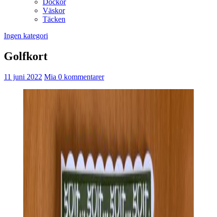
Dockor
Väskor
Täcken
Ingen kategori
Golfkort
11 juni 2022
Mia
0 kommentarer