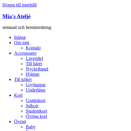
Hoppa till innehåll
Mia's Ateljé
sömnad och heminredning
Inlägg
Om mig
Kontakt
Accessoarer
Lavendel
Till håret
Nyckelband
Hjärtan
Till köket
Grytlappar
Underlägg
Kort
Grattiskort
Julkort
Studentkort
Övriga kort
Övrigt
Baby