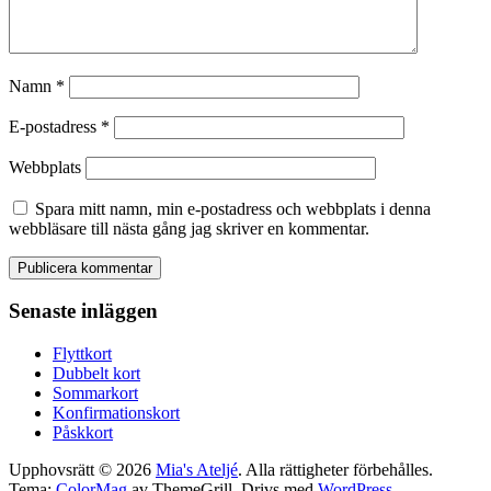
Namn
*
E-postadress
*
Webbplats
Spara mitt namn, min e-postadress och webbplats i denna
webbläsare till nästa gång jag skriver en kommentar.
Senaste inläggen
Flyttkort
Dubbelt kort
Sommarkort
Konfirmationskort
Påskkort
Upphovsrätt © 2026
Mia's Ateljé
. Alla rättigheter förbehålles.
Tema:
ColorMag
av ThemeGrill. Drivs med
WordPress
.