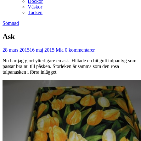
Dockor
Väskor
Täcken
Sömnad
Ask
28 mars 2015
16 maj 2015
Mia
0 kommentarer
Nu har jag gjort ytterligare en ask. Hittade en bit gult tulpantyg som
passar bra nu till påsken. Storleken är samma som den rosa
tulpanasken i förra inlägget.