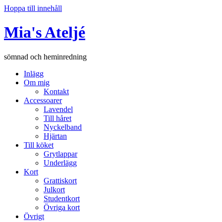
Hoppa till innehåll
Mia's Ateljé
sömnad och heminredning
Inlägg
Om mig
Kontakt
Accessoarer
Lavendel
Till håret
Nyckelband
Hjärtan
Till köket
Grytlappar
Underlägg
Kort
Grattiskort
Julkort
Studentkort
Övriga kort
Övrigt